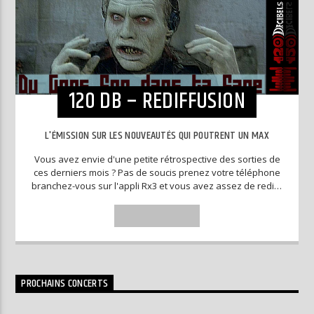
120 DB – REDIFFUSION
L'ÉMISSION SUR LES NOUVEAUTÉS QUI POUTRENT UN MAX
Vous avez envie d'une petite rétrospective des sorties de
ces derniers mois ? Pas de soucis prenez votre téléphone
branchez-vous sur l'appli Rx3 et vous avez assez de redifs
pour pouvoir patienter jusqu'à la prochaine émission en
direct.
INFO AND EPISODES
PROCHAINS CONCERTS