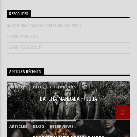
REÉCOUTER
ON THE ROAD AGAIN – ROUTE 66 (PARTIE 1)
120 DB MARS 2017
120 DB FÉVRIER 2017
ARTICLES RÉCENTS
ARTICLES
BLOG
CHRONIQUES
DÄTCHA MANDALA – KODA
ARTICLES
BLOG
INTERVIEWS