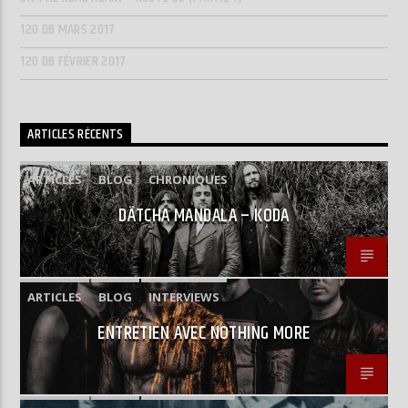
120 DB MARS 2017
120 DB FÉVRIER 2017
ARTICLES RÉCENTS
ARTICLES
BLOG
CHRONIQUES
DÄTCHA MANDALA – KODA
ARTICLES
BLOG
INTERVIEWS
ENTRETIEN AVEC NOTHING MORE