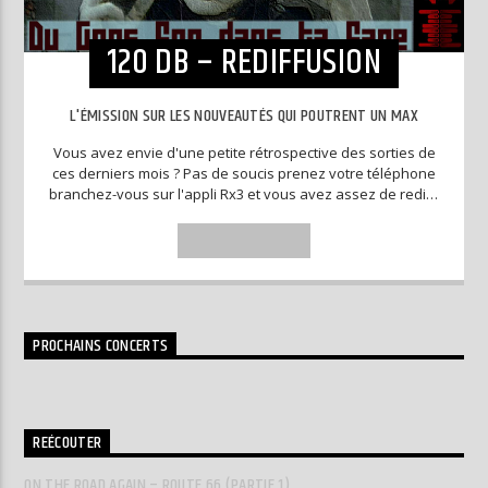
120 DB – REDIFFUSION
L'ÉMISSION SUR LES NOUVEAUTÉS QUI POUTRENT UN MAX
Vous avez envie d'une petite rétrospective des sorties de
ces derniers mois ? Pas de soucis prenez votre téléphone
branchez-vous sur l'appli Rx3 et vous avez assez de redifs
pour pouvoir patienter jusqu'à la prochaine émission en
direct.
INFO AND EPISODES
PROCHAINS CONCERTS
REÉCOUTER
ON THE ROAD AGAIN – ROUTE 66 (PARTIE 1)