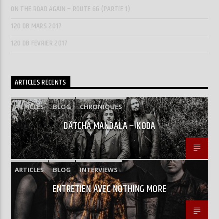
ON THE ROAD AGAIN – ROUTE 66 (PARTIE 1)
120 DB MARS 2017
120 DB FÉVRIER 2017
ARTICLES RÉCENTS
ARTICLES
BLOG
CHRONIQUES
DÄTCHA MANDALA – KODA
ARTICLES
BLOG
INTERVIEWS
ENTRETIEN AVEC NOTHING MORE