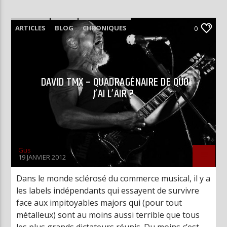
ARTICLES
BLOG
CHRONIQUES
0
DAVID TMX – QUADRAGÉNAIRE DE QUOI
J’AI L’AIR ?
Gus
19 JANVIER 2012
Dans le monde sclérosé du commerce musical, il y a
les labels indépendants qui essayent de survivre
face aux impitoyables majors qui (pour tout
métalleux) sont au moins aussi terrible que tous
les plus grands dictateurs réunis. Du moins c’est