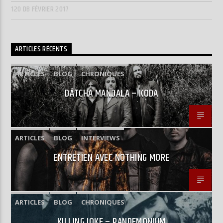
120 DB FÉVRIER 2017
ARTICLES RÉCENTS
ARTICLES
BLOG
CHRONIQUES
DÄTCHA MANDALA – KODA
ARTICLES
BLOG
INTERVIEWS
ENTRETIEN AVEC NOTHING MORE
ARTICLES
BLOG
CHRONIQUES
KILLING JOKE – PANDEMONIUM