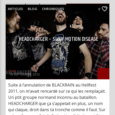
ARTICLES
BLOG
CHRONIQUES
0
HEADCHARGER – SLOW MOTION DISEASE
Gus
16 SEPTEMBRE 2012
Suite à l’annulation de BLACKRAIN au Hellfest
2011, on m’avait rencardé sur ce qui les remplaçait.
Un ptit groupe normand inconnu au bataillon.
HEADCHARGER que ça s’appelait en plus, un nom
qui claque, droit dans ta tronche comme il faut. Sur