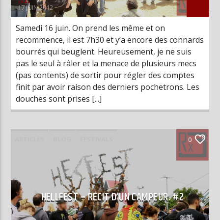
Gus
17 JUIN 2012
Samedi 16 juin. On prend les même et on
recommence, il est 7h30 et y’a encore des connards
bourrés qui beuglent. Heureusement, je ne suis
pas le seul à râler et la menace de plusieurs mecs
(pas contents) de sortir pour régler des comptes
finit par avoir raison des derniers pochetrons. Les
douches sont prises [...]
ARTICLES
BLOG
FESTIVALS
0
LIVE REPORTS
HELLFEST – RÉCIT D’UN CAMPEUR. #2