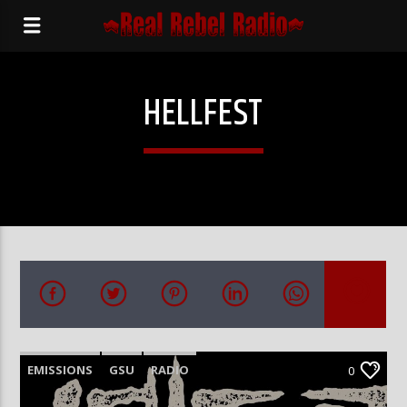
HELLFEST
EMISSIONS
GSU
RADIO
0