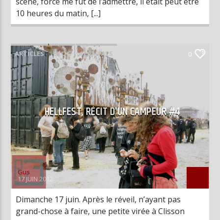
scène, force me fut de l’admettre, il était peut être
10 heures du matin, [...]
ARTICLES
BLOG
FESTIVALS
0
LIVE REPORTS
HELLFEST, RÉCIT D’UN CAMPEUR #4
Gus
17 JUIN 2012
Dimanche 17 juin. Après le réveil, n’ayant pas
grand-chose à faire, une petite virée à Clisson