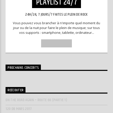
PLAYLIST 24/7
24H/24, 7 JOURS/7 FAITES LE PLEIN DE ROCK
Vous pouvez vous brancher à n'importe quel moment du
jour ou de la nuit pour faire le plein de musique; sur tous
vos supports : smartphone, tablette, ordinateur...
INFO AND EPISODES
PROCHAINS CONCERTS
REÉCOUTER
ON THE ROAD AGAIN – ROUTE 66 (PARTIE 1)
120 DB MARS 2017